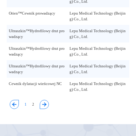
g) Co., Ltd.
70
Orien™Cewnik prowadzący
Lepu Medical Technology (Beijin
Rev
g) Co., Ltd.
51
Ultraszkin™Hydrofilowy drut pro
Lepu Medical Technology (Beijin
Rev
wadzący
g) Co., Ltd.
1.1
Ultraszkin™Hydrofilowy drut pro
Lepu Medical Technology (Beijin
Rev
wadzący
g) Co., Ltd.
06
Ultraszkin™Hydrofilowy drut pro
Lepu Medical Technology (Beijin
Rev
wadzący
g) Co., Ltd.
07
Cewnik dylatacji wieńcowej NC
Lepu Medical Technology (Beijin
V2.
g) Co., Ltd.
21
1
2