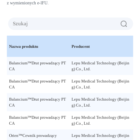
z wymienionych e-lFU.
Rew
Nazwa produktu
Producent
yd
Balancium™Drut prowadzący PT
Lepu Medical Technology (Beijin
Rev
CA
g) Co., Ltd.
51
Balancium™Drut prowadzący PT
Lepu Medical Technology (Beijin
Rev
CA
g) Co., Ltd.
11
Balancium™Drut prowadzący PT
Lepu Medical Technology (Beijin
Rev
CA
g) Co., Ltd.
13
Balancium™Drut prowadzący PT
Lepu Medical Technology (Beijin
Rev
CA
g) Co., Ltd.
51
Orien™Cewnik prowadzący
Lepu Medical Technology (Beijin
Rev