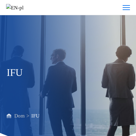
O
nas
IFU
Dom
>
IFU