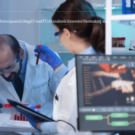
PL
Rozwiązania
Usługi
O nas
IFU
Aktualności
Inwestor
Skontaktuj się z nami