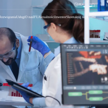
PL
Rozwiązania
Usługi
O nas
IFU
Aktualności
Inwestor
Skontaktuj się z nami