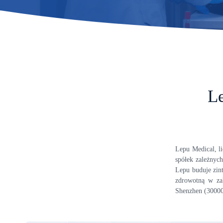
Le
Lepu Medical, l
spółek zależnyc
Lepu buduje zin
zdrowotną w zak
Shenzhen (30000