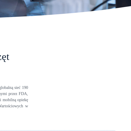
zęt
lobalną sieć 190
onymi przez FDA,
i mobilną opiekę
 Wartościowych w