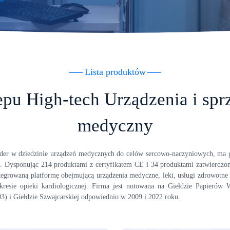
Lista produktów
pu High-tech Urządzenia i spr
medyczny
ider w dziedzinie urządzeń medycznych do celów sercowo-naczyniowych, ma g
h. Dysponując 214 produktami z certyfikatem CE i 34 produktami zatwierdz
tegrowaną platformę obejmującą urządzenia medyczne, leki, usługi zdrowotne 
resie opieki kardiologicznej. Firma jest notowana na Giełdzie Papierów
3) i Giełdzie Szwajcarskiej odpowiednio w 2009 i 2022 roku.