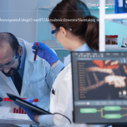
PL
Rozwiązania
Usługi
O nas
IFU
Aktualności
Inwestor
Skontaktuj się z nami