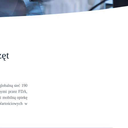
zęt
lobalną sieć 190
onymi przez FDA,
i mobilną opiekę
 Wartościowych w