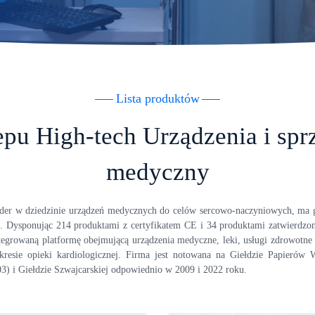
Lista produktów
pu High-tech Urządzenia i spr
medyczny
ider w dziedzinie urządzeń medycznych do celów sercowo-naczyniowych, ma g
h. Dysponując 214 produktami z certyfikatem CE i 34 produktami zatwierdz
tegrowaną platformę obejmującą urządzenia medyczne, leki, usługi zdrowotne 
resie opieki kardiologicznej. Firma jest notowana na Giełdzie Papierów
3) i Giełdzie Szwajcarskiej odpowiednio w 2009 i 2022 roku.