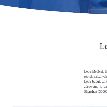
Le
Lepu Medical, l
spółek zależnyc
Lepu buduje zin
zdrowotną w zak
Shenzhen (30000