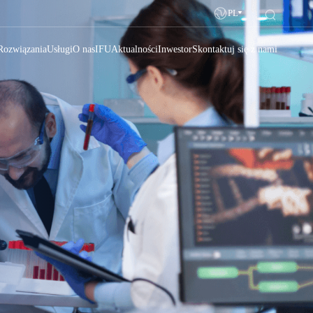
PL
Rozwiązania
Usługi
O nas
IFU
Aktualności
Inwestor
Skontaktuj się z nami