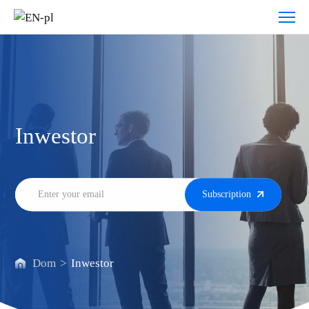
Ogłoszenia
ad
hoc
Inwestor
Subscription
Dom
>
Inwestor