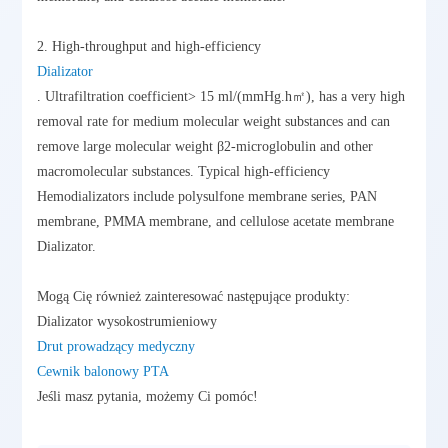
2. High-throughput and high-efficiency
Dializator
. Ultrafiltration coefficient> 15 ml/(mmHg.h㎡), has a very high
removal rate for medium molecular weight substances and can
remove large molecular weight β2-microglobulin and other
macromolecular substances. Typical high-efficiency
Hemodializators include polysulfone membrane series, PAN
membrane, PMMA membrane, and cellulose acetate membrane
Dializator.
Mogą Cię również zainteresować następujące produkty:
Dializator wysokostrumieniowy
Drut prowadzący medyczny
Cewnik balonowy PTA
Jeśli masz pytania, możemy Ci pomóc!