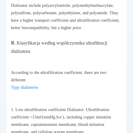
Dializator include polyacrylonitrile, polymethylmethacrylate,
polysulfone, polycarbonate, polyethylene, and polyamide. They
have a higher transport coefficient and ultrafiltration coefficient,
better biocompatibility, but a higher price.
Ⅲ. Klasyfikacja według współczynnika ultrafiltracji
dializatora
According to the ultrafiltration coefficient, there are two
different
Typy dializerów
:
1. Low ultrafiltration coefficient Dializator. Ultrafiltration
coefficient <15ml/(mmHg.h㎡), including copper imitation
membrane, cuprammonium membrane, blood imitation
membrane, and cellulose acetate membrane.